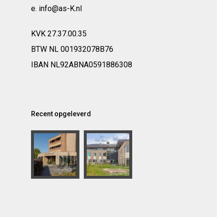
e. info@as-K.nl
KVK 27.37.00.35
BTW NL 001932078B76
IBAN NL92ABNA0591886308
Recent opgeleverd