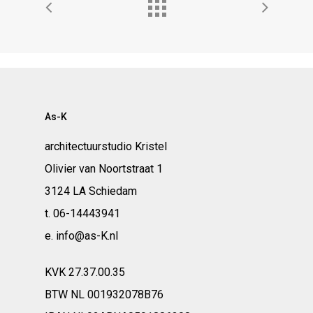
As-K
architectuurstudio Kristel
Olivier van Noortstraat 1
3124 LA Schiedam
t. 06-14443941
e. info@as-K.nl
KVK 27.37.00.35
BTW NL 001932078B76